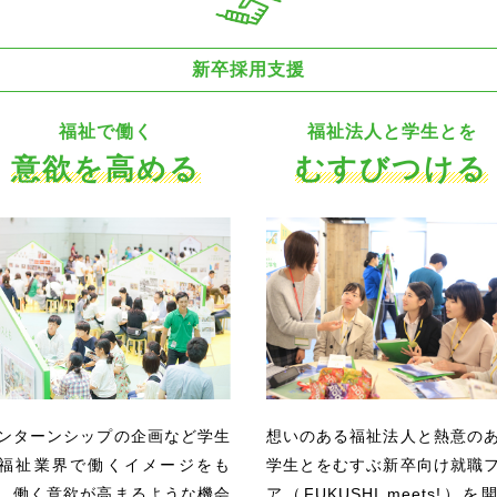
新卒採用支援
福祉で働く
福祉法人と学生とを
意欲を高める
むすびつける
ンターンシップの企画など学生
想いのある福祉法人と熱意の
福祉業界で働くイメージをも
学生とをむすぶ新卒向け就職
、働く意欲が高まるような機会
ア（FUKUSHI meets!）を